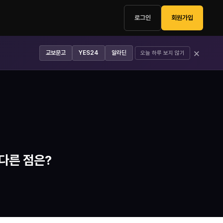
로그인
회원가입
×
교보문고
YES24
알라딘
오늘 하루 보지 않기
)와 다른 점은?