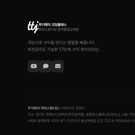
투더제이 코딩클래스
피라스튜디오 원격평생교육원
코딩으로 수익을 만드는 방법을 배웁니다.
비전공자도 가능한 17단계 수익 파이프라인.
주식회사 피라스튜디오
| 대표이사: 전병우
주소: 경기도 의정부시 민락로195(민락동, 중흥에스클래스트와이스), H동 70
사업자 등록번호: 623-87-03155 | 통신판매업 신고: 2024-의정부송산-