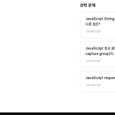
관련 문제
JavaScript Strin
다른 점은?
JavaScript
JavaScript 정규
capture group
JavaScript
JavaScript requ
JavaScript