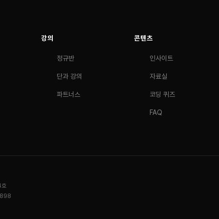
강의
콘텐츠
정규반
인사이트
단과 강의
자료실
파트너스
코딩 퀴즈
FAQ
4호
0898