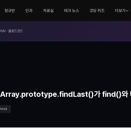
정규반
단과
자료실
테크 뉴스
코딩 퀴즈
더보기
서AI · 클로드코드
 Array.prototype.findLast()가 find(
Docs