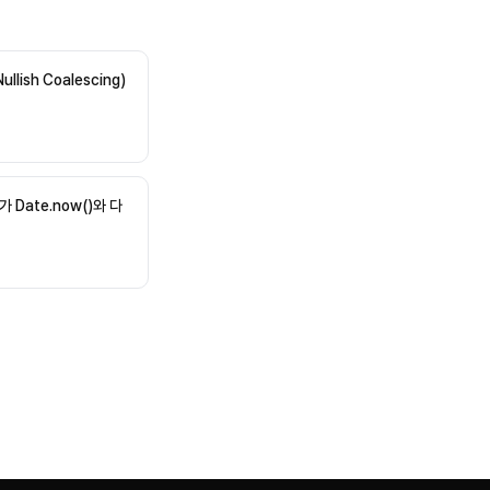
llish Coalescing)
)가 Date.now()와 다