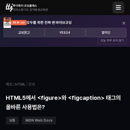
투더제이 코딩클래스
피라스튜디오 원격평생교육원
×
모두를 위한 진짜 쎈 바이브코딩
NEW 신간
교보문고
YES24
알라딘
오늘 하루 보지 않기
퀴즈
/
HTML
/ 문제
HTML5에서 <figure>와 <figcaption> 태그의
올바른 사용법은?
보통
MDN Web Docs