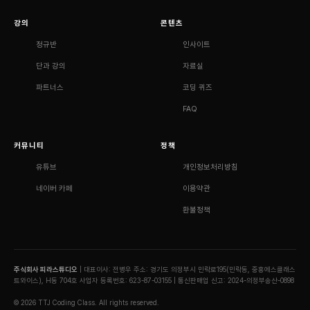
강의
콘텐츠
정규반
인사이트
단과 강의
자료실
파트너스
코딩 퀴즈
FAQ
커뮤니티
정책
유튜브
개인정보처리방침
네이버 카페
이용약관
환불정책
주식회사 피라스튜디오
| 대표이사: 전병우
주소: 경기도 의정부시 민락로195(민락동, 중흥에스클래스
트와이스), H동 704호
사업자 등록번호: 623-87-03155 | 통신판매업 신고: 2024-의정부송산-0898
© 2026 TTJ Coding Class. All rights reserved.