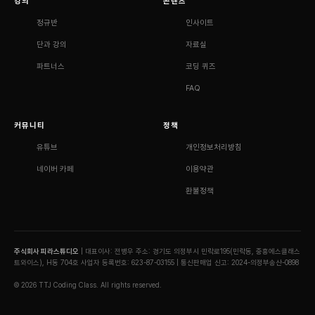
강의
콘텐츠
정규반
인사이트
단과 강의
자료실
파트너스
코딩 퀴즈
FAQ
커뮤니티
정책
유튜브
개인정보처리방침
네이버 카페
이용약관
환불정책
주식회사 피라스튜디오
| 대표이사: 전병우
주소: 경기도 의정부시 민락로195(민락동, 중흥에스클래스
트와이스), H동 704호
사업자 등록번호: 623-87-03155 | 통신판매업 신고: 2024-의정부송산-0898
© 2026 TTJ Coding Class. All rights reserved.