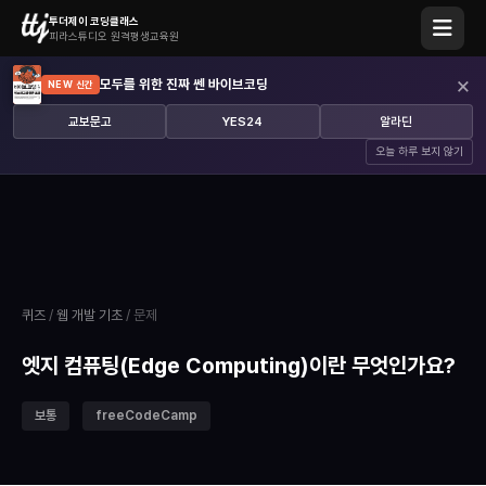
투더제이 코딩클래스
피라스튜디오 원격평생교육원
×
모두를 위한 진짜 쎈 바이브코딩
NEW 신간
교보문고
YES24
알라딘
오늘 하루 보지 않기
퀴즈
/
웹 개발 기초
/ 문제
엣지 컴퓨팅(Edge Computing)이란 무엇인가요?
보통
freeCodeCamp