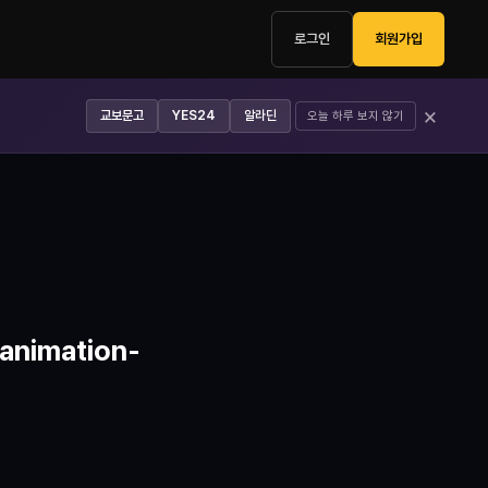
로그인
회원가입
×
교보문고
YES24
알라딘
오늘 하루 보지 않기
nimation-