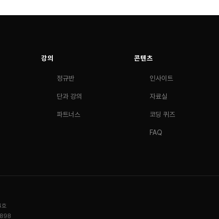
강의
콘텐츠
정규반
인사이트
단과 강의
자료실
파트너스
코딩 퀴즈
FAQ
4호
0898