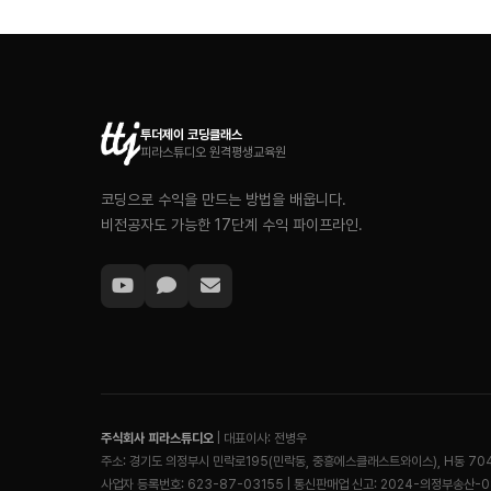
투더제이 코딩클래스
피라스튜디오 원격평생교육원
코딩으로 수익을 만드는 방법을 배웁니다.
비전공자도 가능한 17단계 수익 파이프라인.
주식회사 피라스튜디오
| 대표이사: 전병우
주소: 경기도 의정부시 민락로195(민락동, 중흥에스클래스트와이스), H동 70
사업자 등록번호: 623-87-03155 | 통신판매업 신고: 2024-의정부송산-