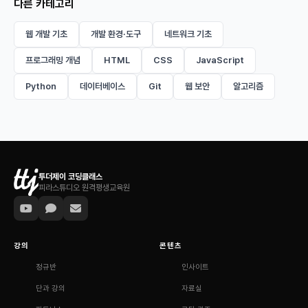
다른 카테고리
웹 개발 기초
개발 환경·도구
네트워크 기초
프로그래밍 개념
HTML
CSS
JavaScript
Python
데이터베이스
Git
웹 보안
알고리즘
투더제이 코딩클래스
피라스튜디오 원격평생교육원
강의
콘텐츠
정규반
인사이트
단과 강의
자료실