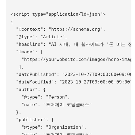
<script type="application/ld+json">

{

  "@context": "https://schema.org",

  "@type": "Article",

  "headline": "AI 시대, 내 웹사이트가 '돈 버는 정
  "image": [

    "https://yourwebsite.com/images/hero-image
   ],

  "datePublished": "2023-10-27T09:00:00+09:00"
  "dateModified": "2023-10-27T09:00:00+09:00",
  "author": {

    "@type": "Person",

    "name": "투더제이 코딩클래스"

  },

  "publisher": {

    "@type": "Organization",

    "name": "투더제이 코딩클래스",
