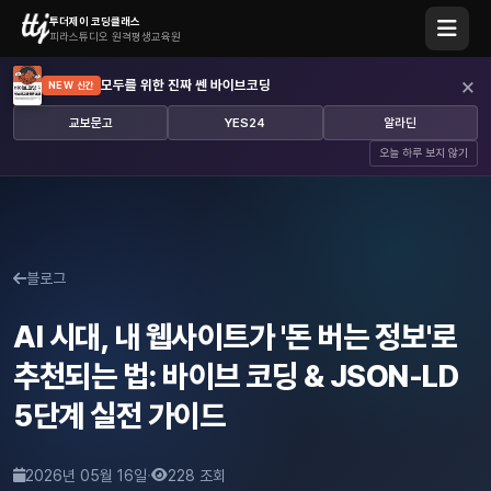
투더제이 코딩클래스
피라스튜디오 원격평생교육원
×
모두를 위한 진짜 쎈 바이브코딩
NEW 신간
교보문고
YES24
알라딘
오늘 하루 보지 않기
블로그
AI 시대, 내 웹사이트가 '돈 버는 정보'로
추천되는 법: 바이브 코딩 & JSON-LD
5단계 실전 가이드
·
2026년 05월 16일
228 조회