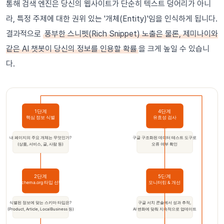
통해 검색 엔진은 당신의 웹사이트가 단순히 텍스트 덩어리가 아니
라, 특정 주제에 대한 권위 있는 '개체(Entity)'임을 인식하게 됩니다.
결과적으로
풍부한 스니펫(Rich Snippet) 노출은 물론, 제미나이와
같은 AI 챗봇이 당신의 정보를 인용할 확률
을 크게 높일 수 있습니
다.
1단계
4단계
핵심 정보 식별
유효성 검사
내 페이지의 주요 개체는 무엇인가?
구글 구조화된 데이터 테스트 도구로
(상품, 서비스, 글, 사람 등)
오류 여부 확인
2단계
5단계
Schema.org 타입 선택
모니터링 & 개선
식별된 정보에 맞는 스키마 타입은?
구글 서치 콘솔에서 성과 추적,
(Product, Article, LocalBusiness 등)
AI 변화에 맞춰 지속적으로 업데이트